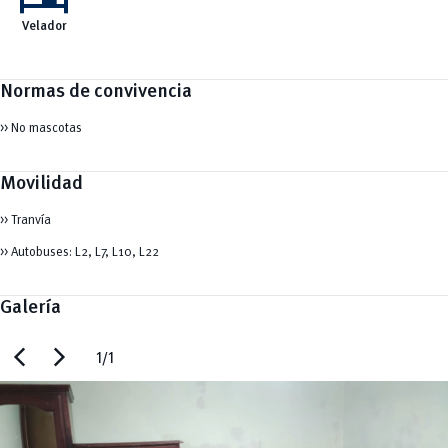
Velador
Normas de convivencia
>> No mascotas
Movilidad
>> Tranvía
>> Autobuses: L2, L7, L10, L22
Galería
chevron_left
chevron_right
1/1