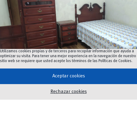
Utilizamos cookies propias y de terceros para recopilar información que ayuda a
optimizar su visita. Para tener una mejor experiencia en la navegación de nuestro
sitio web se requiere que usted acepte los términos de las
Políticas de Cookies
.
Habitación
Aceptar cookies
Formulario
Rechazar cookies
*
Nombre y apellidos
*
F
a
c
u
l
Nombre
Apellidos
t