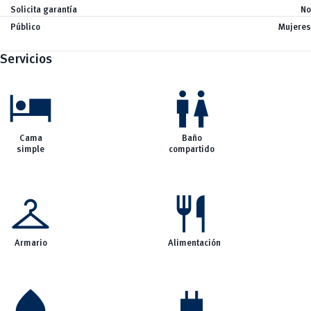
Eventos
Solicita garantía
No
vertical_align_bottom
Noticias
Público
Mujeres
Servicios
hotel
wc
Cama
Baño
simple
compartido
checkroom
restaurant
Armario
Alimentación
water_drop
power