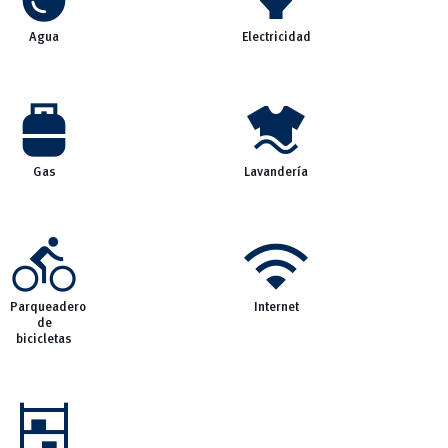
Agua
Electricidad
propane_tank
laundry
Gas
Lavandería
directions_bike
wifi
Parqueadero
Internet
de
bicicletas
shelves