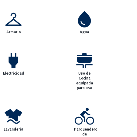
checkroom
water_drop
Armario
Agua
power
cooking
Electricidad
Uso de
Cocina
equipada
para uso
laundry
directions_bike
Lavandería
Parqueadero
de