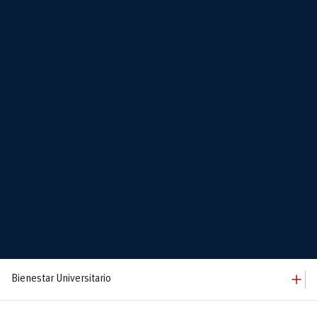
add
Bienestar Universitario
add
Bienestar Universitario