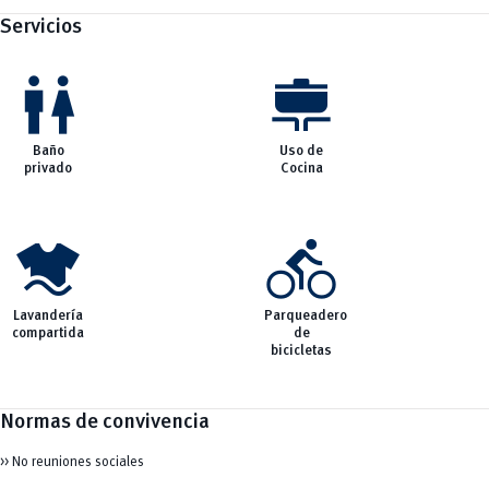
Servicios
wc
cooking
Baño
Uso de
privado
Cocina
laundry
directions_bike
Lavandería
Parqueadero
compartida
de
bicicletas
Normas de convivencia
>> No reuniones sociales