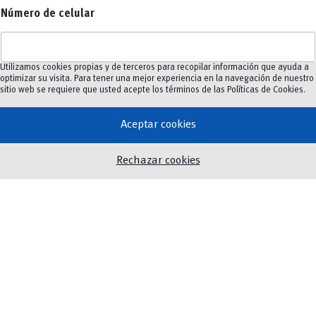
Número de celular
Utilizamos cookies propias y de terceros para recopilar información que ayuda a
optimizar su visita. Para tener una mejor experiencia en la navegación de nuestro
Correo electrónico
*
sitio web se requiere que usted acepte los términos de las
Políticas de Cookies
.
Aceptar cookies
Rechazar cookies
C
Acepto que mi información se utilice con el fin de recibir
a
información, conforme a la Ley Orgánica de Protección de
s
Datos.
i
l
l
a
s
d
e
Enviar
v
e