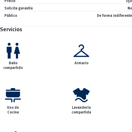
Precio
150
add
Actividad Física y Deporte
Solicita garantía
No
Clubes
vertical_align_bottom
Eventos
Público
De forma indiferente
vertical_align_bottom
Noticias
Servicios
wc
checkroom
Baño
Armario
compartido
cooking
laundry
Uso de
Lavandería
Cocina
compartida