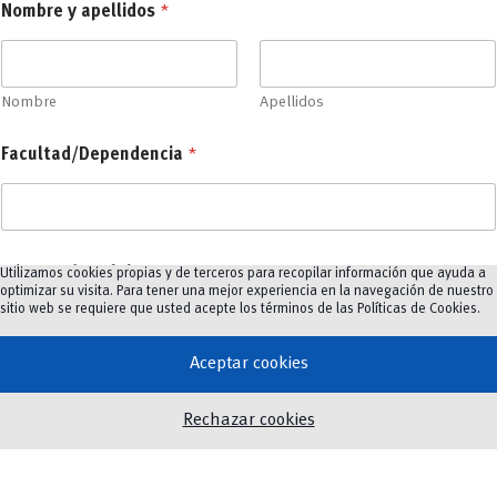
Nombre y apellidos
*
*
C
o
r
r
Nombre
Apellidos
e
o
Facultad/Dependencia
*
Número de celular
Utilizamos cookies propias y de terceros para recopilar información que ayuda a
optimizar su visita. Para tener una mejor experiencia en la navegación de nuestro
sitio web se requiere que usted acepte los términos de las
Políticas de Cookies
.
Aceptar cookies
Correo electrónico
*
Rechazar cookies