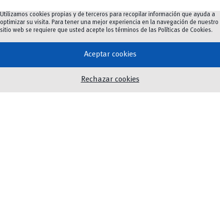
e
Utilizamos cookies propias y de terceros para recopilar información que ayuda a
Facultad/Dependencia
*
l
optimizar su visita. Para tener una mejor experiencia en la navegación de nuestro
e
sitio web se requiere que usted acepte los términos de las
Políticas de Cookies
.
c
t
Aceptar cookies
r
ó
Número de celular
n
Rechazar cookies
i
c
o
F
a
Correo electrónico
*
c
u
l
t
a
C
Acepto que mi información se utilice con el fin de recibir
d
a
información, conforme a la Ley Orgánica de Protección de
/
s
Datos.
D
i
e
l
p