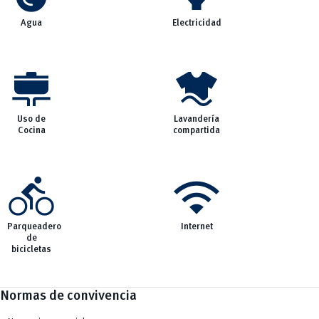
Agua
Electricidad
cooking
laundry
Uso de
Lavandería
Cocina
compartida
directions_bike
wifi
Parqueadero
Internet
de
bicicletas
Normas de convivencia