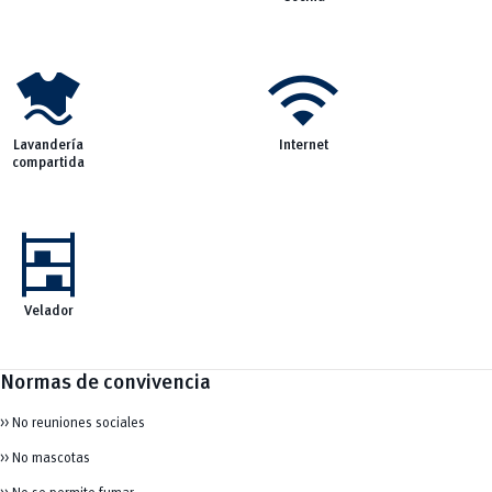
laundry
wifi
Lavandería
Internet
compartida
shelves
Velador
Normas de convivencia
>> No reuniones sociales
>> No mascotas