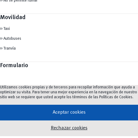
>> No se permite fumar
Movilidad
>> Taxi
>> Autobuses
>> Tranvía
Formulario
Utilizamos cookies propias y de terceros para recopilar información que ayuda a
Nombre y apellidos
*
optimizar su visita. Para tener una mejor experiencia en la navegación de nuestro
sitio web se requiere que usted acepte los términos de las
Políticas de Cookies
.
Aceptar cookies
Nombre
Apellidos
Rechazar cookies
Facultad/Dependencia
*