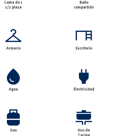
Cama de 1
Baño
1/2 plaza
compartido
checkroom
desk
Armario
Escritorio
water_drop
power
Agua
Electricidad
propane_tank
cooking
Gas
Uso de
Cocina