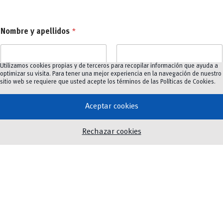
*
Nombre y apellidos
*
y
F
a
c
Utilizamos cookies propias y de terceros para recopilar información que ayuda a
u
Nombre
Apellidos
optimizar su visita. Para tener una mejor experiencia en la navegación de nuestro
l
sitio web se requiere que usted acepte los términos de las
Políticas de Cookies
.
t
Facultad/Dependencia
*
a
Aceptar cookies
d
/
D
Rechazar cookies
e
p
Número de celular
e
n
d
e
n
Correo electrónico
*
c
i
a