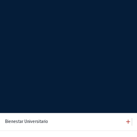
add
Bienestar Universitario
add
Bienestar Universitario