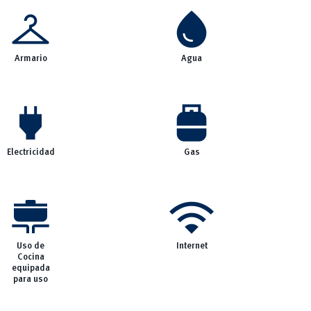
checkroom
water_drop
Armario
Agua
power
propane_tank
Electricidad
Gas
cooking
wifi
Uso de
Internet
Cocina
equipada
para uso