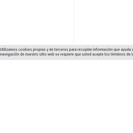
Utilizamos cookies propias y de terceros para recopilar información que ayuda a 
navegación de nuestro sitio web se requiere que usted acepte los términos de 
Movilidad
Galería
chevron_left
chevron_right
2/3