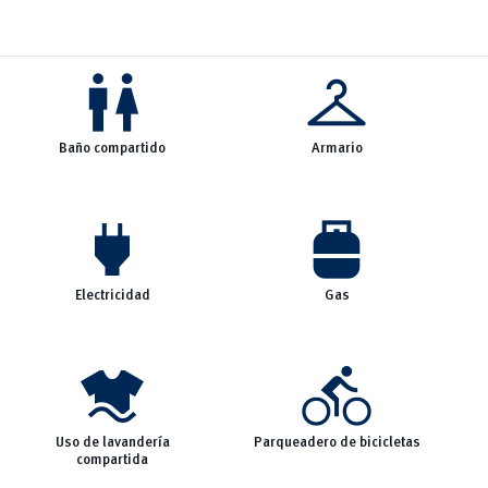
wc
checkroom
Baño compartido
Armario
power
propane_tank
Electricidad
Gas
laundry
directions_bike
Uso de lavandería
Parqueadero de bicicletas
compartida