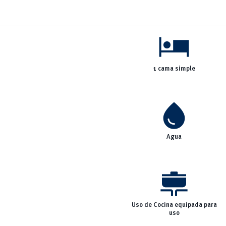
hotel
1 cama simple
water_drop
Agua
cooking
Uso de Cocina equipada para
uso