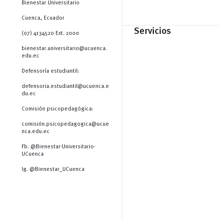
Bienestar Universitario
Cuenca, Ecuador
Servicios
(07) 4134520 Ext. 2000
bienestar.universitario@ucuenca.
edu.ec
Defensoría estudiantil:
defensoria.estudiantil@ucuenca.e
du.ec
Comisión psicopedagógica:
comisión.psicopedagogica@ucue
nca.edu.ec
Fb. @Bienestar-Universitario-
UCuenca
Ig. @Bienestar_UCuenca