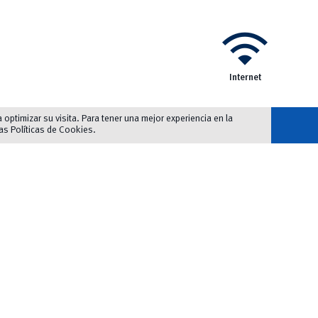
wifi
Internet
optimizar su visita. Para tener una mejor experiencia en la
las
Políticas de Cookies
.
>> Autobuses: L16