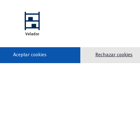
shelves
Velador
Aceptar cookies
Rechazar cookies