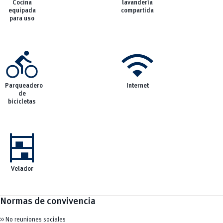
Cocina
lavandería
equipada
compartida
para uso
directions_bike
wifi
Parqueadero
Internet
de
bicicletas
shelves
Velador
Normas de convivencia
>> No reuniones sociales