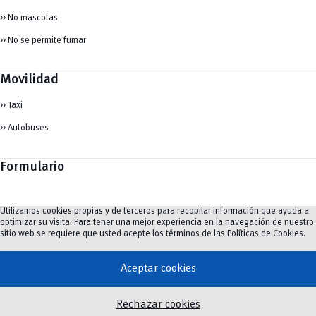
>> No mascotas
>> No se permite fumar
Movilidad
>> Taxi
>> Autobuses
Formulario
Utilizamos cookies propias y de terceros para recopilar información que ayuda a
Nombre y apellidos
*
optimizar su visita. Para tener una mejor experiencia en la navegación de nuestro
sitio web se requiere que usted acepte los términos de las
Políticas de Cookies
.
Aceptar cookies
Nombre
Apellidos
y
Rechazar cookies
Facultad/Dependencia
*
v