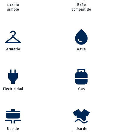
1 cama
Baño
simple
compartido
checkroom
water_drop
Armario
Agua
power
propane_tank
Electricidad
Gas
cooking
laundry
Uso de
Uso de