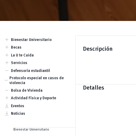
add
Bienestar Universitario
Dirección
add
Becas
Descripción
Equipo
Becas por condición
add
La U te Cuida
socioeconómica y para
Comisión Piscopedagógica
add
estudiantes con discapacidad
Servicios
Prevención
Becas por mérito deportivo
Atención psicológica y
remove
Defensoría estudiantil
Becas por mérito cultural y
psicopedagógica
artístico
Atención de Trabajo Social
Protocolo especial en casos de
remove
Becas por excelencia académica.
Kindercampus
violencia
Becas para actividades
Detalles
Lactarios
remove
académicas
Bolsa de Vivienda
Seguro estudiantil
Ayudas económicas
add
Actividad Física y Deporte
Clubes
vertical_align_bottom
Eventos
vertical_align_bottom
Noticias
Bienestar Universitario