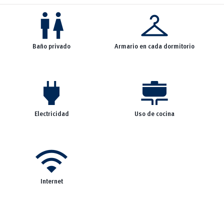
wc
checkroom
Baño privado
Armario en cada dormitorio
power
cooking
Electricidad
Uso de cocina
wifi
Internet