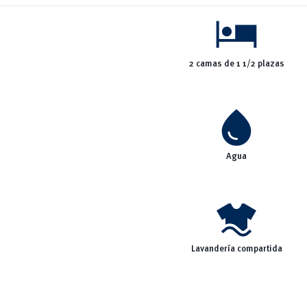
hotel
2 camas de 1 1/2 plazas
water_drop
Agua
laundry
Lavandería compartida