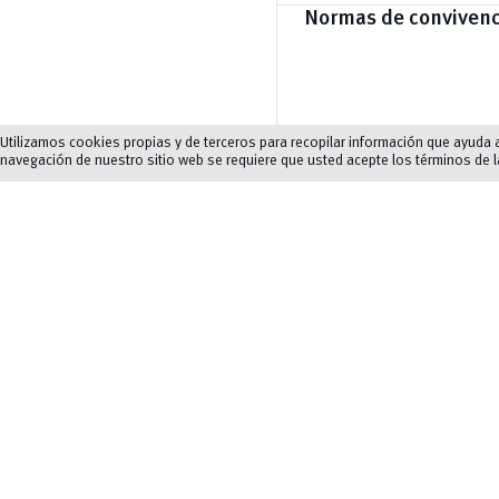
Normas de convivenc
Utilizamos cookies propias y de terceros para recopilar información que ayuda a 
Movilidad
navegación de nuestro sitio web se requiere que usted acepte los términos de 
Galería
chevron_left
chevron_right
2/5