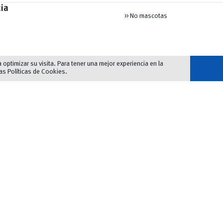
ia
>> No mascotas
optimizar su visita. Para tener una mejor experiencia en la
las
Políticas de Cookies
.
>> Autobuses: L14, L15