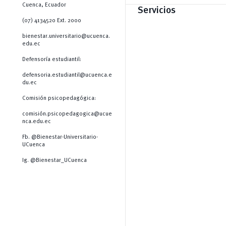
Cuenca, Ecuador
Servicios
(07) 4134520 Ext. 2000
bienestar.universitario@ucuenca.
edu.ec
Defensoría estudiantil:
defensoria.estudiantil@ucuenca.e
du.ec
Comisión psicopedagógica:
comisión.psicopedagogica@ucue
nca.edu.ec
Fb. @Bienestar-Universitario-
UCuenca
Ig. @Bienestar_UCuenca