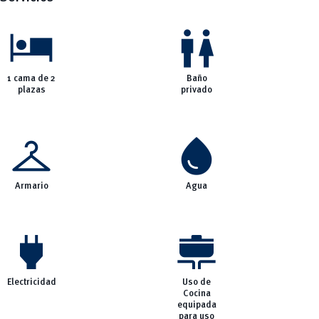
hotel
wc
1 cama de 2
Baño
plazas
privado
checkroom
water_drop
Armario
Agua
power
cooking
Electricidad
Uso de
Cocina
equipada
para uso