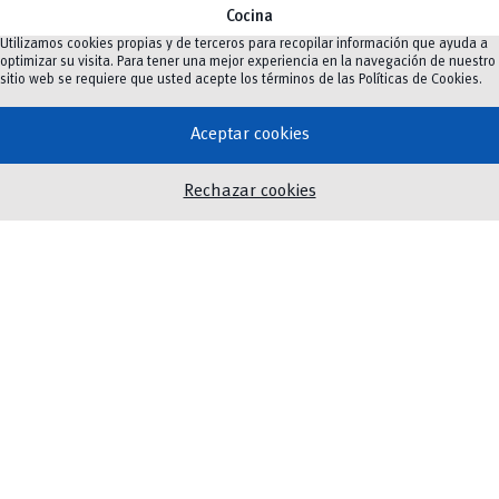
Cocina
Utilizamos cookies propias y de terceros para recopilar información que ayuda a
optimizar su visita. Para tener una mejor experiencia en la navegación de nuestro
Formulario
sitio web se requiere que usted acepte los términos de las
Políticas de Cookies
.
Aceptar cookies
Nombre y apellidos
*
Rechazar cookies
Nombre
Apellidos
Facultad/Dependencia
*
a
Número de celular
p
e
l
l