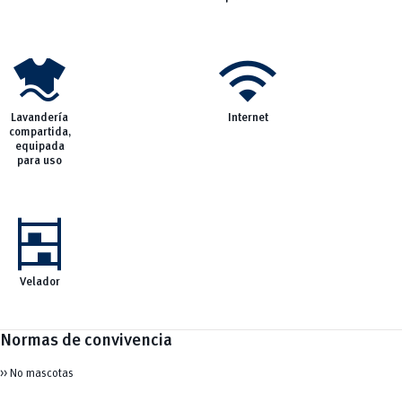
laundry
wifi
Lavandería
Internet
compartida,
equipada
para uso
shelves
Velador
Normas de convivencia
>> No mascotas