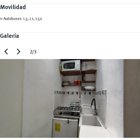
Movilidad
>> Autobuses: L3, L1, L50
Galería
chevron_left
chevron_right
2/3