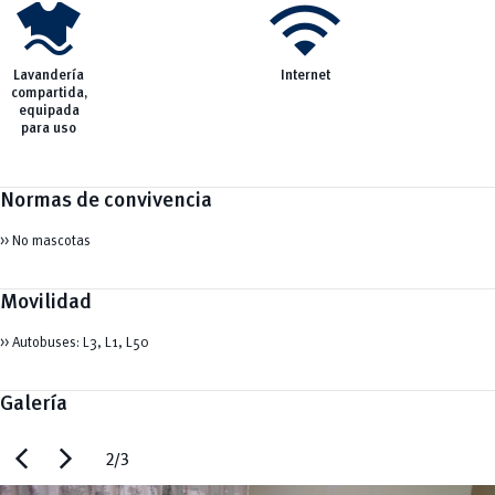
laundry
wifi
Lavandería
Internet
compartida,
equipada
para uso
Normas de convivencia
>> No mascotas
Movilidad
>> Autobuses: L3, L1, L50
Galería
chevron_left
chevron_right
2/3