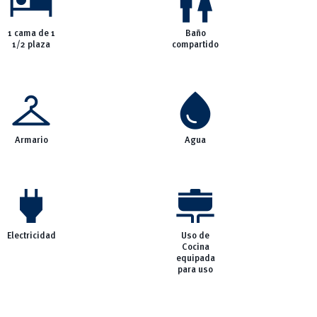
hotel
wc
1 cama de 1
Baño
1/2 plaza
compartido
checkroom
water_drop
Armario
Agua
power
cooking
Electricidad
Uso de
Cocina
equipada
para uso