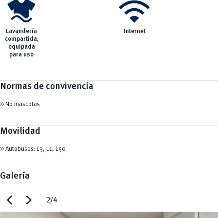
laundry
wifi
Lavandería
Internet
compartida,
equipada
para uso
Normas de convivencia
>> No mascotas
Movilidad
>> Autobuses: L3, L1, L50
Galería
chevron_left
chevron_right
2/4