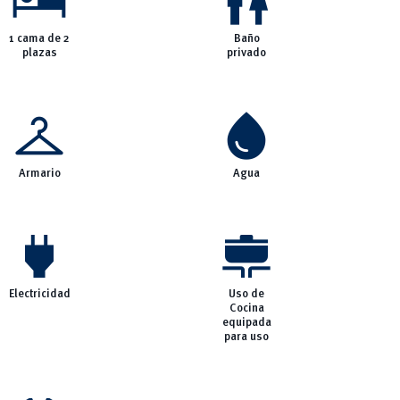
hotel
wc
1 cama de 2
Baño
plazas
privado
checkroom
water_drop
Armario
Agua
power
cooking
Electricidad
Uso de
Cocina
equipada
para uso