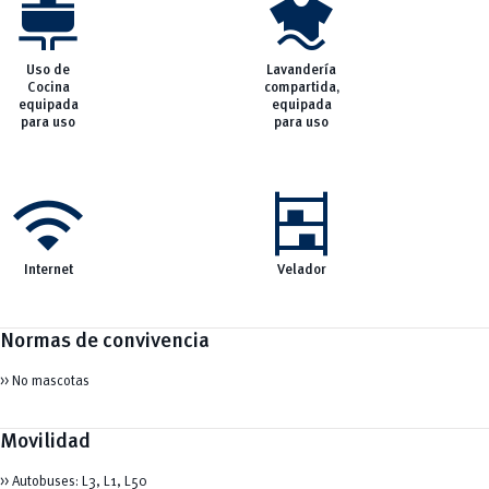
cooking
laundry
Uso de
Lavandería
Cocina
compartida,
equipada
equipada
para uso
para uso
wifi
shelves
Internet
Velador
Normas de convivencia
>> No mascotas
Movilidad
>> Autobuses: L3, L1, L50