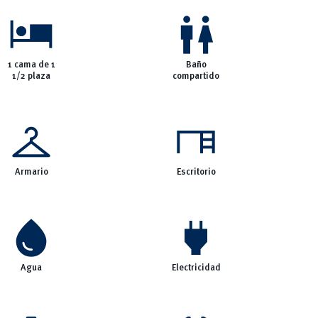
hotel
wc
1 cama de 1
Baño
1/2 plaza
compartido
checkroom
desk
Armario
Escritorio
water_drop
power
Agua
Electricidad