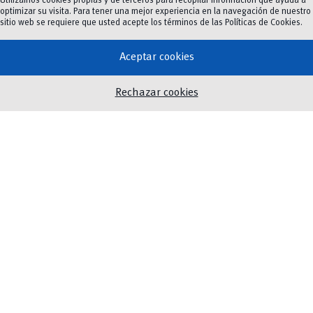
Utilizamos cookies propias y de terceros para recopilar información que ayuda a
Formulario
optimizar su visita. Para tener una mejor experiencia en la navegación de nuestro
sitio web se requiere que usted acepte los términos de las
Políticas de Cookies
.
Nombre y apellidos
*
Aceptar cookies
Rechazar cookies
Nombre
Apellidos
Facultad/Dependencia
*
e
Número de celular
l
e
c
t
r
ó
Correo electrónico
*
n