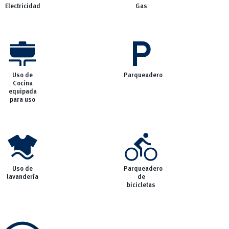
Electricidad
Gas
cooking
local_parking
Uso de
Parqueadero
Cocina
equipada
para uso
laundry
directions_bike
Uso de
Parqueadero
lavandería
de
bicicletas