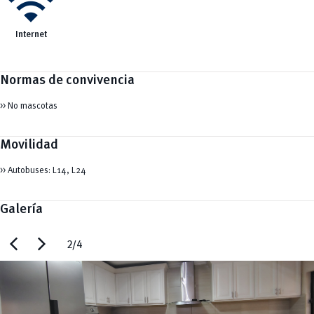
wifi
Internet
Normas de convivencia
>> No mascotas
Movilidad
>> Autobuses: L14, L24
Galería
chevron_left
chevron_right
2/4