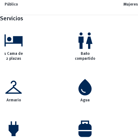
Eventos
Público
Mujeres
vertical_align_bottom
Noticias
Servicios
hotel
wc
1 Cama de
Baño
2 plazas
compartido
checkroom
water_drop
Armario
Agua
power
propane_tank