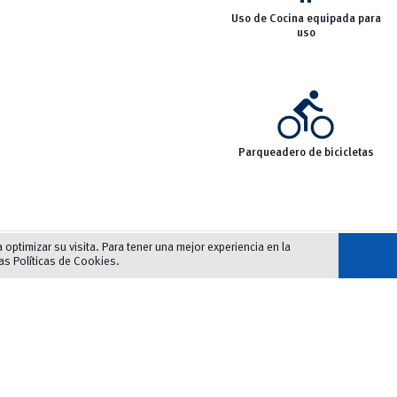
Uso de Cocina equipada para
uso
directions_bike
Parqueadero de bicicletas
ia
optimizar su visita. Para tener una mejor experiencia en la
>> No mascotas
las
Políticas de Cookies
.
>> Autobuses: L8, L3