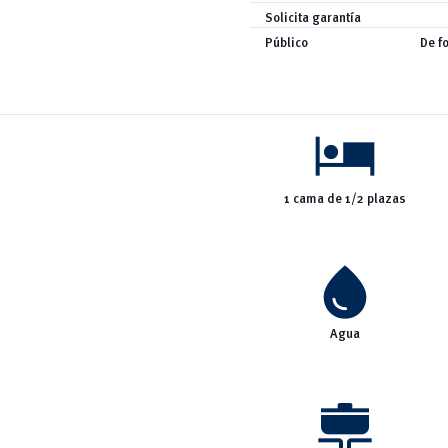
Solicita garantía
Público
De f
hotel
1 cama de 1/2 plazas
water_drop
Agua
cooking