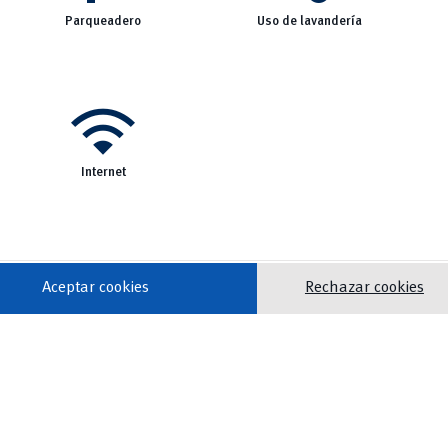
Parqueadero
Uso de lavandería
wifi
Internet
Aceptar cookies
Rechazar cookies