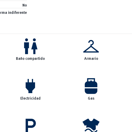
No
orma indiferente
wc
checkroom
Baño compartido
Armario
power
propane_tank
Electricidad
Gas
local_parking
laundry