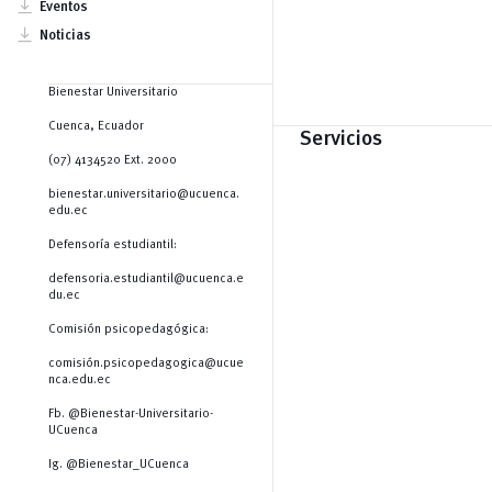
Clubes
vertical_align_bottom
Eventos
vertical_align_bottom
Noticias
Bienestar Universitario
Cuenca, Ecuador
Servicios
(07) 4134520 Ext. 2000
bienestar.universitario@ucuenca.
edu.ec
Defensoría estudiantil:
defensoria.estudiantil@ucuenca.e
du.ec
Comisión psicopedagógica:
comisión.psicopedagogica@ucue
nca.edu.ec
Fb. @Bienestar-Universitario-
UCuenca
Ig. @Bienestar_UCuenca