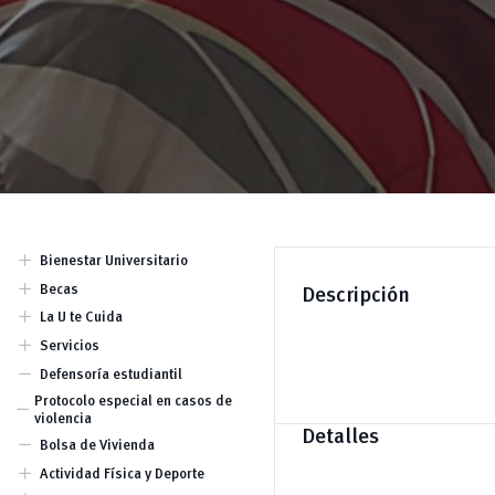
add
Bienestar Universitario
Dirección
add
Becas
Descripción
Equipo
Becas por condición
add
La U te Cuida
socioeconómica y para
Comisión Piscopedagógica
add
estudiantes con discapacidad
Servicios
Prevención
Becas por mérito deportivo
Atención psicológica y
remove
Defensoría estudiantil
Becas por mérito cultural y
psicopedagógica
artístico
Atención de Trabajo Social
Protocolo especial en casos de
remove
Becas por excelencia académica.
Kindercampus
violencia
Becas para actividades
Detalles
Lactarios
remove
académicas
Bolsa de Vivienda
Seguro estudiantil
Ayudas económicas
add
Actividad Física y Deporte