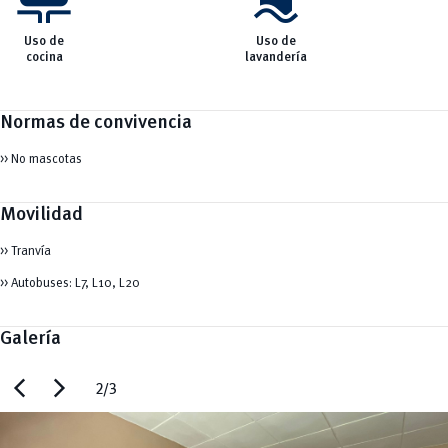
Uso de
Uso de
cocina
lavandería
Normas de convivencia
>> No mascotas
Movilidad
>> Tranvía
>> Autobuses: L7, L10, L20
Galería
chevron_left
chevron_right
2/3