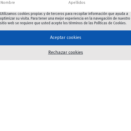
Nombre
Apellidos
Utilizamos cookies propias y de terceros para recopilar información que ayuda a
Facultad/Dependencia
*
optimizar su visita. Para tener una mejor experiencia en la navegación de nuestro
sitio web se requiere que usted acepte los términos de las
Políticas de Cookies
.
Aceptar cookies
Número de celular
Rechazar cookies
Correo electrónico
*
C
C
Acepto que mi información se utilice con el fin de recibir
a
a
información, conforme a la Ley Orgánica de Protección de
s
s
Datos.
i
i
l