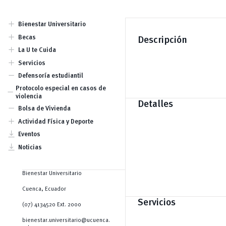
add
Bienestar Universitario
Dirección
add
Becas
Descripción
Equipo
Becas por condición
add
La U te Cuida
socioeconómica y para
Comisión Piscopedagógica
add
estudiantes con discapacidad
Servicios
Prevención
Becas por mérito deportivo
Atención psicológica y
remove
Defensoría estudiantil
Becas por mérito cultural y
psicopedagógica
artístico
Atención de Trabajo Social
Protocolo especial en casos de
remove
Becas por excelencia académica.
Kindercampus
violencia
Becas para actividades
Detalles
Lactarios
remove
académicas
Bolsa de Vivienda
Seguro estudiantil
Ayudas económicas
add
Actividad Física y Deporte
Clubes
vertical_align_bottom
Eventos
vertical_align_bottom
Noticias
Bienestar Universitario
Cuenca, Ecuador
Servicios
(07) 4134520 Ext. 2000
bienestar.universitario@ucuenca.