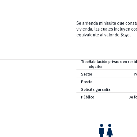
Se arrienda minisuite que const
vivienda, las cuales incluyen co
equivalente al valor de $140.
Tipo
Habitación privada en resi
alquiler
Sector
P
Precio
Solicita garantía
Público
De f
wc