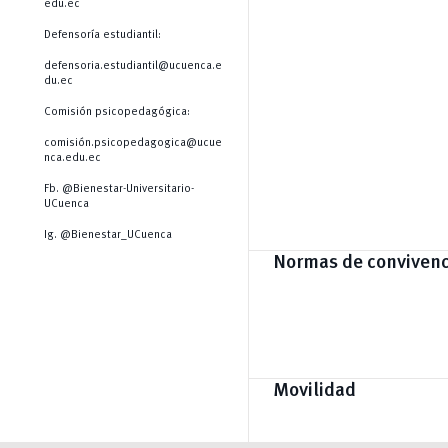
edu.ec
Defensoría estudiantil:
defensoria.estudiantil@ucuenca.e
du.ec
Comisión psicopedagógica:
comisión.psicopedagogica@ucue
nca.edu.ec
Fb. @Bienestar-Universitario-
UCuenca
Ig. @Bienestar_UCuenca
Normas de convivenc
Movilidad