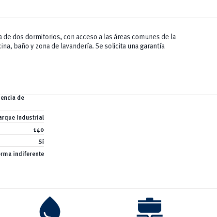
a de dos dormitorios, con acceso a las áreas comunes de la
cina, baño y zona de lavandería. Se solicita una garantía
dencia de
arque Industrial
140
Sí
orma indiferente
water_drop
cooking