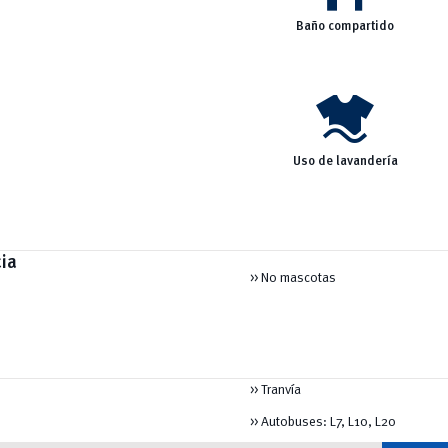
Baño compartido
laundry
Uso de lavandería
ia
>> No mascotas
>> Tranvía
>> Autobuses: L7, L10, L20