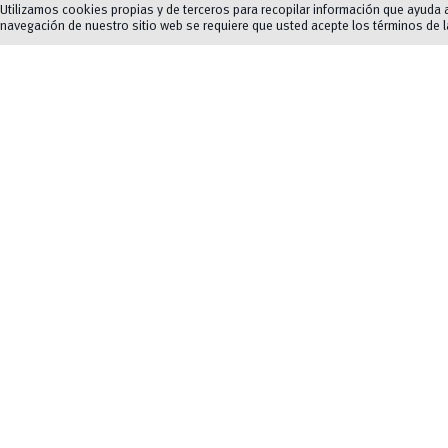
Utilizamos cookies propias y de terceros para recopilar información que ayuda a 
navegación de nuestro sitio web se requiere que usted acepte los términos de 
Galería
chevron_left
chevron_right
2/4
Habitación 1