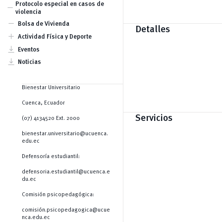
artístico
Atención de Trabajo Social
Protocolo especial en casos de
remove
Becas por excelencia académica.
Kindercampus
violencia
Becas para actividades
Lactarios
remove
académicas
Bolsa de Vivienda
Seguro estudiantil
Detalles
Ayudas económicas
add
Actividad Física y Deporte
Clubes
vertical_align_bottom
Eventos
vertical_align_bottom
Noticias
Bienestar Universitario
Cuenca, Ecuador
Servicios
(07) 4134520 Ext. 2000
bienestar.universitario@ucuenca.
edu.ec
Defensoría estudiantil:
defensoria.estudiantil@ucuenca.e
du.ec
Comisión psicopedagógica:
comisión.psicopedagogica@ucue
nca.edu.ec