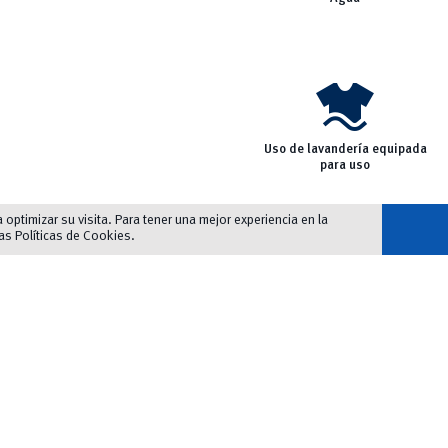
laundry
Uso de lavandería equipada
para uso
optimizar su visita. Para tener una mejor experiencia en la
las
Políticas de Cookies
.
ia
>> No mascotas
>> Autobuses: L5, L7, L12, L13B