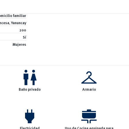
micilio familiar
ancesa, Yanuncay
200
Sí
Mujeres
wc
checkroom
Baño privado
Armario
power
cooking
Electricidad
Uso de Cocina equipada para