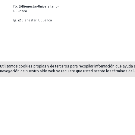
Fb. @Bienestar-Universitario-
UCuenca
Ig. @Bienestar_UCuenca
Utilizamos cookies propias y de terceros para recopilar información que ayuda a 
navegación de nuestro sitio web se requiere que usted acepte los términos de 
Normas de convivenc
Movilidad