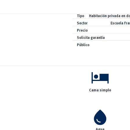
Tipo
Habitación privada en do
Sector
Escuela Fr
Precio
Solicita garantía
Público
hotel
Cama simple
water_drop
Agua