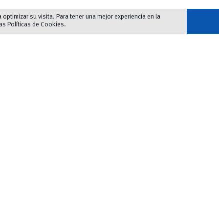
optimizar su visita. Para tener una mejor experiencia en la
las
Políticas de Cookies
.
>> Autobuses: L2, L5, L7, L10, L15, 
Nombre y apellidos
*
Nombre
A
Facultad/Dependencia
*