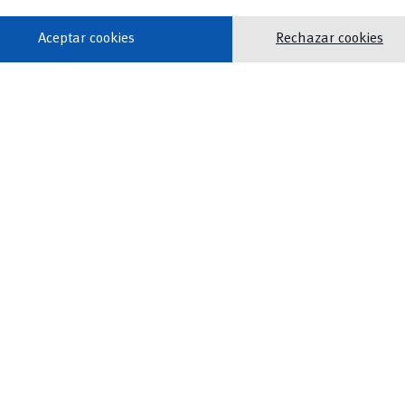
Aceptar cookies
Rechazar cookies
L16, L22, L24, L26
pellidos