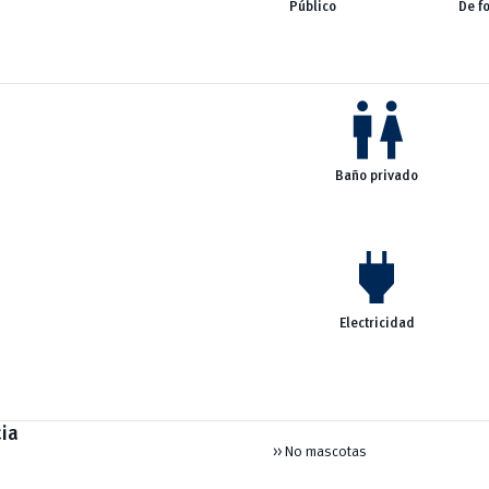
Público
De f
wc
Baño privado
power
Electricidad
ia
>> No mascotas