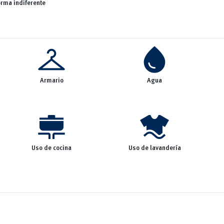
orma indiferente
checkroom
water_drop
Armario
Agua
cooking
laundry
Uso de cocina
Uso de lavandería