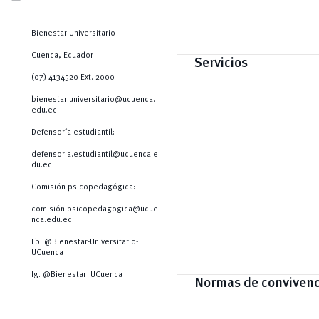
Bienestar Universitario
Cuenca, Ecuador
Servicios
(07) 4134520 Ext. 2000
bienestar.universitario@ucuenca.
edu.ec
Defensoría estudiantil:
defensoria.estudiantil@ucuenca.e
du.ec
Comisión psicopedagógica:
comisión.psicopedagogica@ucue
nca.edu.ec
Fb. @Bienestar-Universitario-
UCuenca
Ig. @Bienestar_UCuenca
Normas de convivenc