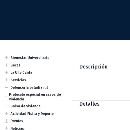
add
Bienestar Universitario
Dirección
add
Becas
Descripción
Equipo
Becas por condición
add
La U te Cuida
socioeconómica y para
Comisión Piscopedagógica
add
estudiantes con discapacidad
Servicios
Prevención
Becas por mérito deportivo
Atención psicológica y
remove
Defensoría estudiantil
Becas por mérito cultural y
psicopedagógica
artístico
Atención de Trabajo Social
Protocolo especial en casos de
remove
Becas por excelencia académica.
Kindercampus
violencia
Becas para actividades
Detalles
Lactarios
remove
académicas
Bolsa de Vivienda
Seguro estudiantil
Ayudas económicas
add
Actividad Física y Deporte
Clubes
vertical_align_bottom
Eventos
vertical_align_bottom
Noticias