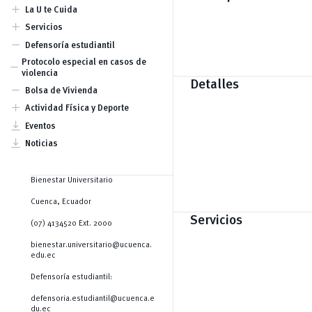
Becas por condición
add
La U te Cuida
socioeconómica y para
Comisión Piscopedagógica
add
estudiantes con discapacidad
Servicios
Prevención
Becas por mérito deportivo
Atención psicológica y
remove
Defensoría estudiantil
Becas por mérito cultural y
psicopedagógica
artístico
Atención de Trabajo Social
Protocolo especial en casos de
remove
Becas por excelencia académica.
Kindercampus
violencia
Becas para actividades
Detalles
Lactarios
remove
académicas
Bolsa de Vivienda
Seguro estudiantil
Ayudas económicas
add
Actividad Física y Deporte
Clubes
vertical_align_bottom
Eventos
vertical_align_bottom
Noticias
Bienestar Universitario
Cuenca, Ecuador
Servicios
(07) 4134520 Ext. 2000
bienestar.universitario@ucuenca.
edu.ec
Defensoría estudiantil:
defensoria.estudiantil@ucuenca.e
du.ec