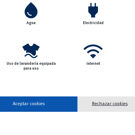
water_drop
power
Agua
Electricidad
laundry
wifi
Uso de lavandería equipada
Internet
para uso
Aceptar cookies
Rechazar cookies