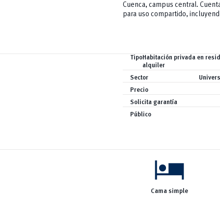
Cuenca, campus central. Cuent
para uso compartido, incluyendo
Tipo
Habitación privada en resi
alquiler
Sector
Univer
Precio
Solicita garantía
Público
hotel
Cama simple