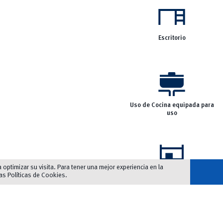
desk
Escritorio
cooking
Uso de Cocina equipada para
uso
shelves
optimizar su visita. Para tener una mejor experiencia en la
las
Políticas de Cookies
.
Velador