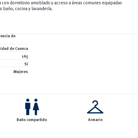
a con dormitorio amoblado y acceso a áreas comunes equipadas
 baño, cocina y lavandería.
dencia de
sidad de Cuenca
165
Sí
Mujeres
wc
checkroom
Baño compartido
Armario